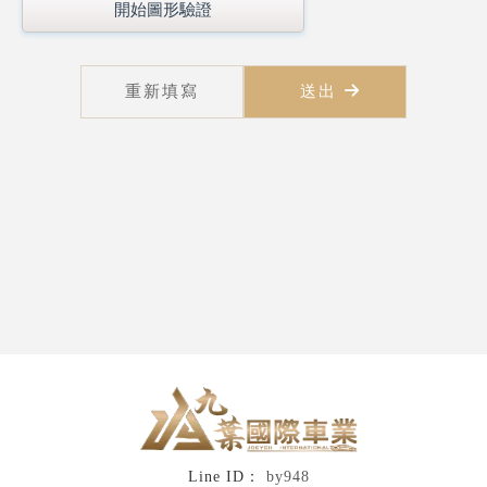
開始圖形驗證
by948