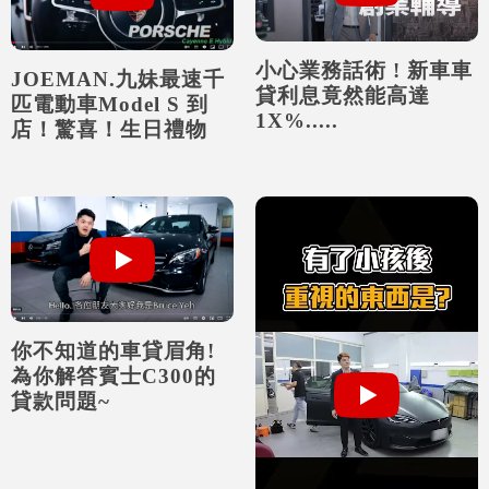
小心業務話術 ! 新車車
JOEMAN.九妹最速千
貸利息竟然能高達
匹電動車Model S 到
1X%.....
店！驚喜！生日禮物
你不知道的車貸眉角!
為你解答賓士C300的
貸款問題~